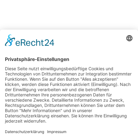
Weinzierl GmbH
Bahnhofplatz 7
83233 Bernau am Chiemsee
08051 – 7262
info@weinzierl-gmbh.eu
Quicklinks
Impressum
Datenschutzerklärung