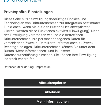
Weinzierl GmbH
Bahnhofplatz 7
83233 Bernau am Chiemsee
08051 – 7262
info@weinzierl-gmbh.eu
Quicklinks
Impressum
Datenschutzerklärung
Kontakt
Social Media
Instagram